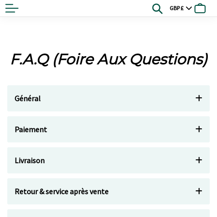
Go
Currency
Search
Bask
to
content
F.A.Q (Foire Aux Questions)
Général
Paiement
Livraison
Retour & service après vente