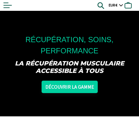
Passer
Devise
Rechercher
Pani
au
contenu
RÉCUPÉRATION, SOINS,
PERFORMANCE
LA RÉCUPÉRATION MUSCULAIRE
ACCESSIBLE À TOUS
DÉCOUVRIR LA GAMME