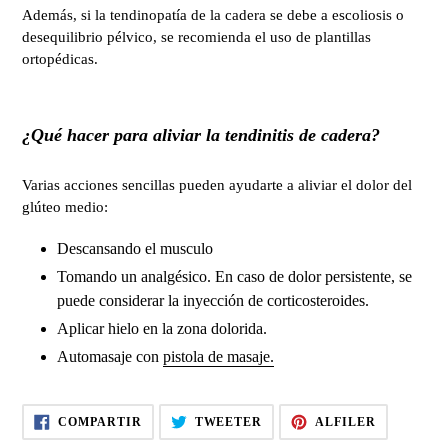
Además, si la tendinopatía de la cadera se debe a escoliosis o
desequilibrio pélvico, se recomienda el uso de plantillas
ortopédicas.
¿Qué hacer para aliviar la tendinitis de cadera?
Varias acciones sencillas pueden ayudarte a aliviar el dolor del
glúteo medio:
Descansando el musculo
Tomando un analgésico. En caso de dolor persistente, se
puede considerar la inyección de corticosteroides.
Aplicar hielo en la zona dolorida.
Automasaje con
pistola de masaje.
COMPARTIR
TUITEAR
FIJAR
COMPARTIR
TWEETER
ALFILER
EN
EN
EN
FACEBOOK
TWITTER
PINTERES