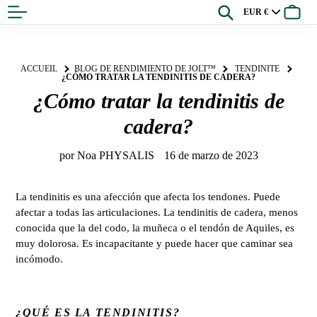
Saltar
Buscar
Divisa
Cesta
al
contenido
ACCUEIL
BLOG DE RENDIMIENTO DE JOLT™
TENDINITE
¿CÓMO TRATAR LA TENDINITIS DE CADERA?
¿Cómo tratar la tendinitis de
cadera?
por Noa PHYSALIS
16 de marzo de 2023
La tendinitis es una afección que afecta los tendones. Puede
afectar a todas las articulaciones. La tendinitis de cadera, menos
conocida que la del codo, la muñeca o el tendón de Aquiles, es
muy dolorosa. Es incapacitante y puede hacer que caminar sea
incómodo.
¿QUÉ ES LA TENDINITIS?