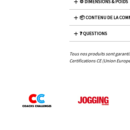
_
â
⚙️ DIMENSIONS & POIDS
📦 CONTENU DE LA CO
❓ QUESTIONS
Tous nos produits sont garantis
Certifications CE (Union Europé