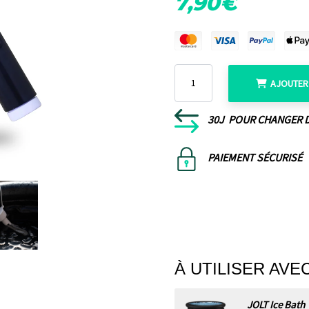
_
Ã
7,90€
AJOUTER 
30J POUR CHANGER D
PAIEMENT SÉCURISÉ
À UTILISER AVE
JOLT Ice Bath