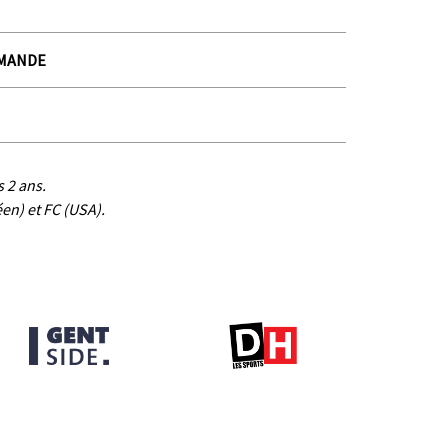
_
€
MMANDE
 2 ans.
en) et FC (USA).