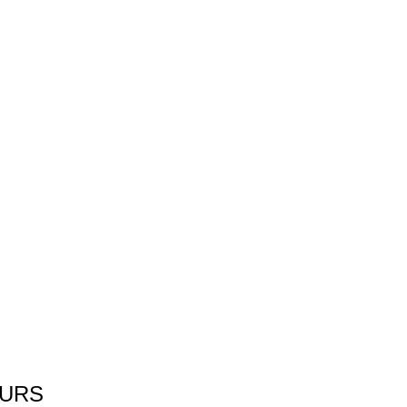
_
Â
URS