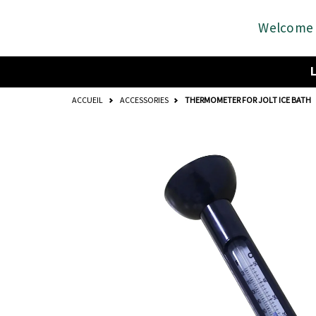
Go
Read
to
the
Welcome
content
Privacy
Policy
ACCUEIL
ACCESSORIES
THERMOMETER FOR JOLT ICE BATH