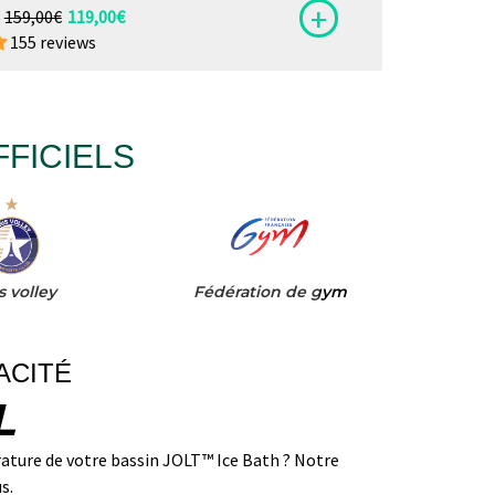
+
159,00€
119,00€
155 reviews
FICIELS
s volley
Fédération de gym
ACITÉ
L
rature de votre bassin JOLT™ Ice Bath ? Notre
s.