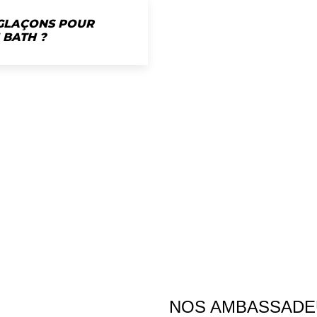
_
“
 GLAÇONS POUR
 BATH ?
NOS AMBASSADE