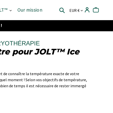
Currency
OLT™
Our mission
Log in
Basket
Search
!
RYOTHÉRAPIE
re pour JOLT™ Ice
 de connaître la température exacte de votre
quel moment ! Selon vos objectifs de température,
ien de temps il est nécessaire de rester immergé