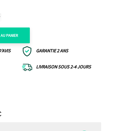
_
¢
AU PANIER
'AVIS
GARANTIE 2 ANS
LIVRAISON SOUS 2-4 JOURS
C