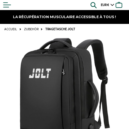
Zum
Read
Währung
Suchen
Ware
Inhalt
the
springen
Privacy
LA RÉCUPÉRATION MUSCULAIRE ACCESSIBLE À TOUS !
Policy
ACCUEIL
ZUBEHÖR
TRAGETASCHE JOLT