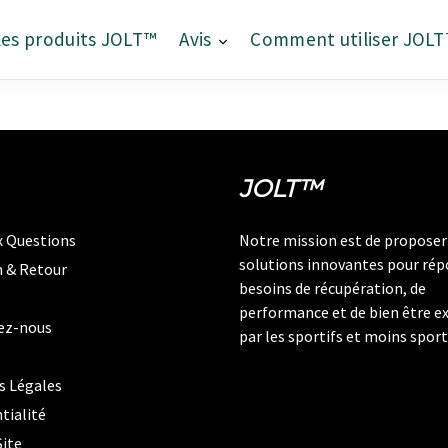
les produits JOLT™
Avis
Comment utiliser JOL
JOLT™
ux Questions
Notre mission est de proposer
solutions innovantes pour rép
n & Retour
besoins de récupération, de
performance et de bien être e
ez-nous
par les sportifs et moins sport
s Légales
tialité
Site