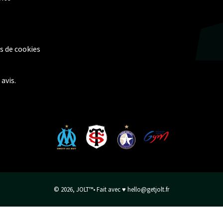
_
Ã
s de cookies
avis.
© 2026,
JOLT™
• Fait avec ♥ hello@getjolt.fr