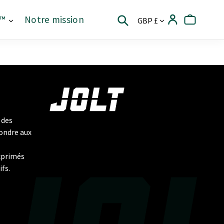
Devise
T™
Notre mission
Se connecter
Panier
Rechercher
 des
ondre aux
xprimés
ifs.