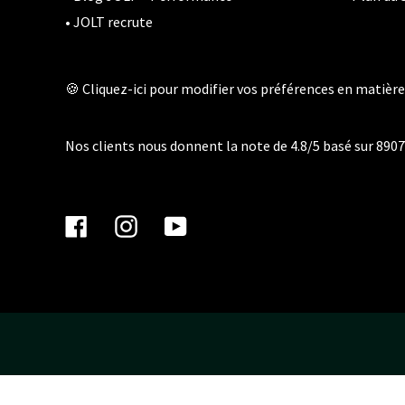
• JOLT recrute
🍪 Cliquez-ici pour modifier vos préférences en matière
Nos clients nous donnent la note de 4.8/5 basé sur 8907 
Facebook
Instagram
YouTube
Utilisez