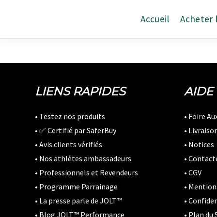
Passer
au
Accueil
Acheter 
contenu
LIENS RAPIDES
AIDE
• Testez nos produits
• Foire A
• ✅ Certifié par SaferBuy
• Livraiso
• Avis clients vérifiés
• Notices
• Nos athlètes ambassadeurs
• Contact
• Professionnels et Revendeurs
• CGV
• Programme Parrainage
• Mention
• La presse parle de JOLT™
• Confiden
• Blog JOLT™ Performance
• Plan du 